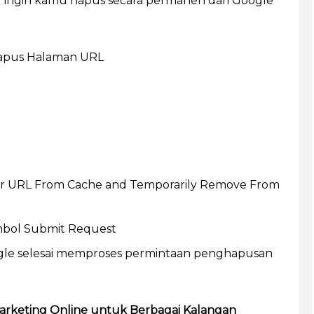
ingin kamu hapus secara permanen dari Google
lear URL From Cache and Temporarily Remove From
mbol Submit Request
gle selesai memproses permintaan penghapusan
arketing Online untuk Berbagai Kalangan