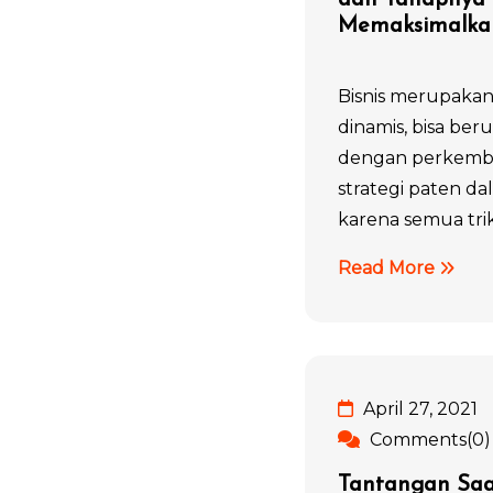
dan Tahapnya
Memaksimalkan
Bisnis merupakan
dinamis, bisa be
dengan perkemba
strategi paten da
karena semua trikn
Read More
April 27, 2021
Comments(0)
Tantangan Saa