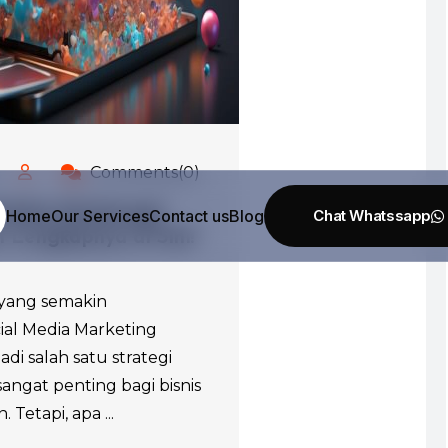
Comments(0)
 Media Marketing?
Home
Our Services
Contact us
Blog
 Lengkapnya di Sini!
 yang semakin
al Media Marketing
di salah satu strategi
angat penting bagi bisnis
 Tetapi, apa ...