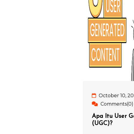
October 10, 2
Comments(0)
Apa Itu User 
(UGC)?