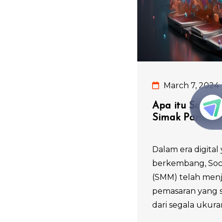
March 7, 2024
Apa itu Social
Simak Panduan
Dalam era digital
berkembang, Soci
(SMM) telah menja
pemasaran yang s
dari segala ukuran.