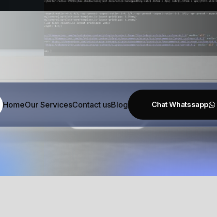
uzz
Home
Our Services
Contact us
Blog