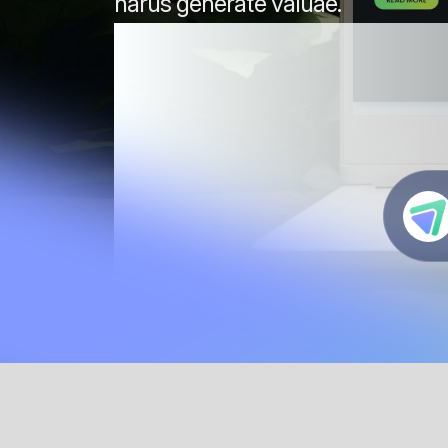
B
harus generate valuae.