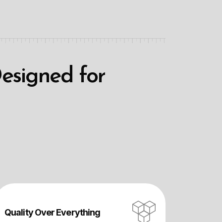
D
e
s
i
g
n
e
d
f
o
r
Quality Over Everything