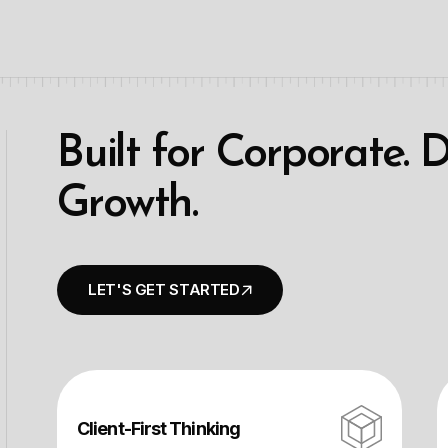
B
u
i
l
t
f
o
r
C
o
r
p
o
r
a
t
e
.
G
r
o
w
t
h
.
Client-First Thinking