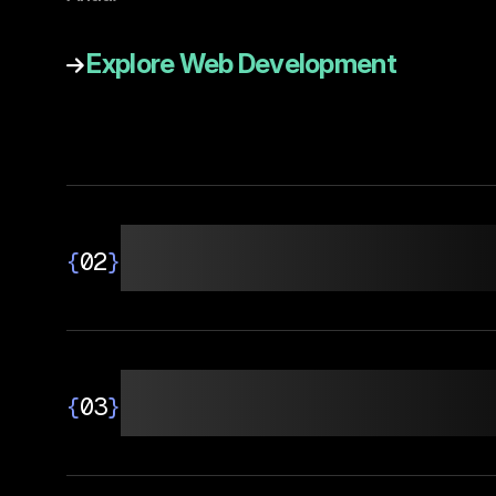
Explore Web Development
Maintenance W
{
02
}
Optimize Rank
{
03
}