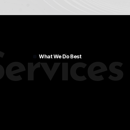
Services
What We Do Best