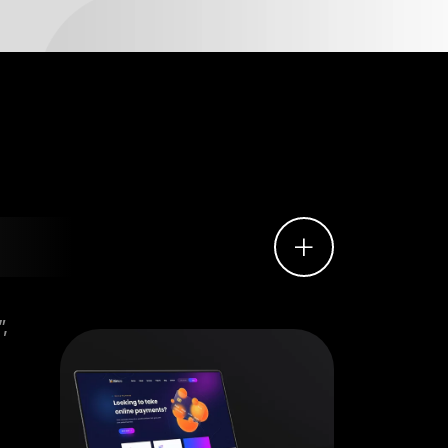
ent
+
,