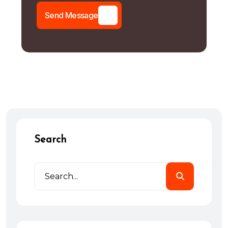
S
e
n
d
M
e
s
s
a
g
e
Search