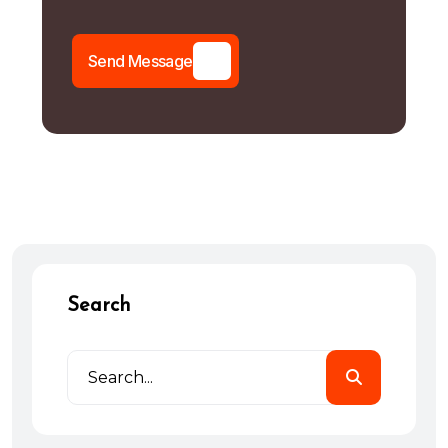
S
e
n
d
M
e
s
s
a
g
e
Search