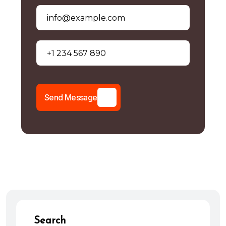
S
e
n
d
M
e
s
s
a
g
e
Search