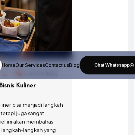
Home
Our Services
Contact us
Blog
Comments(0)
isnis Kuliner
liner bisa menjadi langkah
etapi juga sangat
el ini akan membahas
 langkah-langkah yang