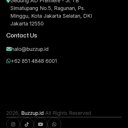
Gedung AD Premiere - Jl. TB
Simatupang No.5, Ragunan, Ps.
Minggu, Kota Jakarta Selatan, DKI
Jakarta 12550
Contact Us
halo@buzzup.id
+62 851 4848 6001
2026
,
Buzzup.id
All Rights Reserved