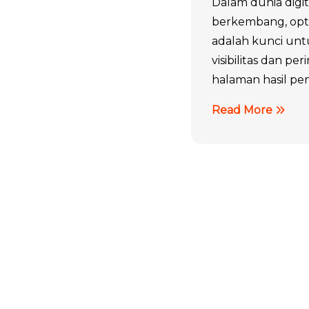
Dalam dunia digit
berkembang, opti
adalah kunci un
visibilitas dan pe
halaman hasil penc
Read More