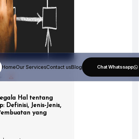
Home
Our Services
Contact us
Blog
4
gala Hal tentang
Definisi, Jenis-Jenis,
Pembuatan yang