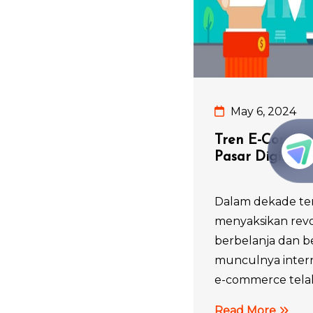
May 6, 2024
Tren E-Commer
Pasar Digital
Dalam dekade ter
menyaksikan revo
berbelanja dan b
munculnya interne
e-commerce telah
Read More