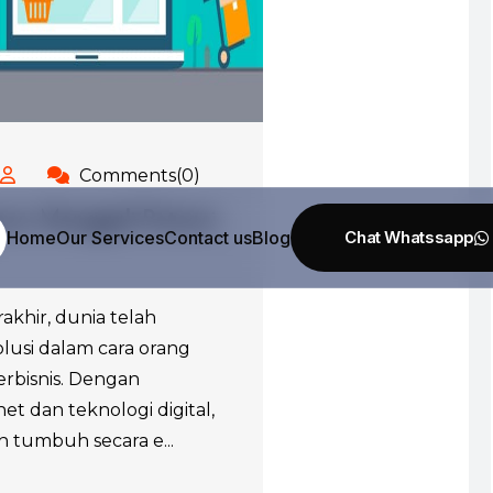
Comments(0)
ce: Menggali Potensi
Home
Our Services
Contact us
Blog
akhir, dunia telah
lusi dalam cara orang
erbisnis. Dengan
t dan teknologi digital,
 tumbuh secara e...