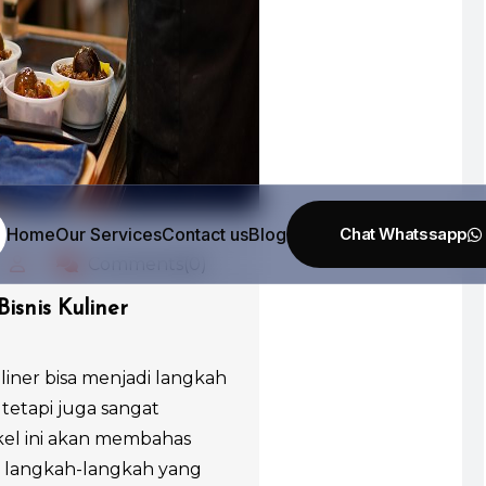
Home
Our Services
Contact us
Blog
Comments(0)
isnis Kuliner
liner bisa menjadi langkah
etapi juga sangat
el ini akan membahas
 langkah-langkah yang