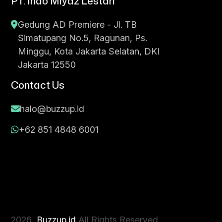
PT. Indo Miyaz Lestari
Gedung AD Premiere - Jl. TB
Simatupang No.5, Ragunan, Ps.
Minggu, Kota Jakarta Selatan, DKI
Jakarta 12550
Contact Us
halo@buzzup.id
+62 851 4848 6001
2026
,
Buzzup.id
All Rights Reserved