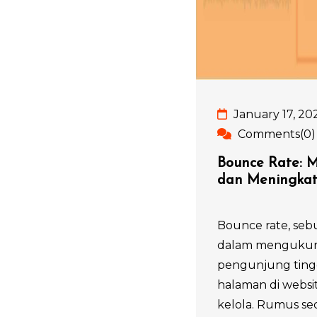
January 17, 20
Comments(0)
Bounce Rate: 
dan Meningkat
Bounce rate, seb
dalam mengukur 
pengunjung tin
halaman di websi
kelola. Rumus s