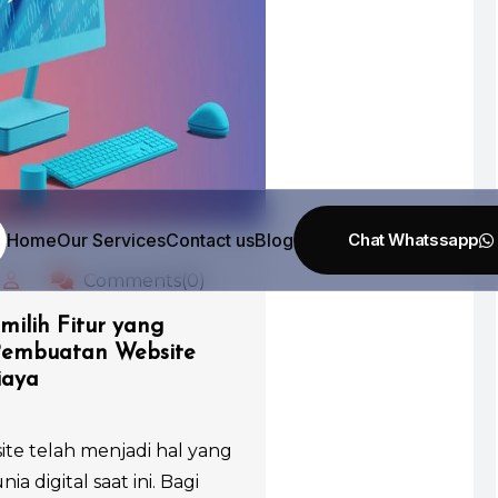
Home
Our Services
Contact us
Blog
Comments(0)
ilih Fitur yang
Pembuatan Website
iaya
e telah menjadi hal yang
a digital saat ini. Bagi