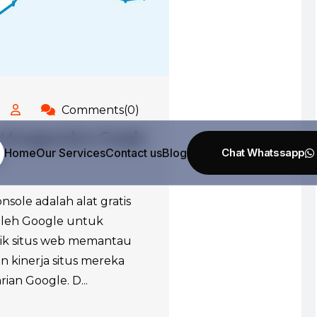
Comments(0)
 Menggunakan Google
Home
Our Services
Contact us
Blog
e
sole adalah alat gratis
oleh Google untuk
k situs web memantau
 kinerja situs mereka
ian Google. D...