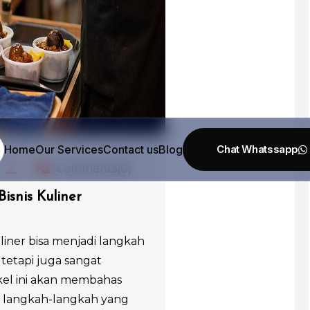
Home
Our Services
Contact us
Blog
Comments(0)
isnis Kuliner
liner bisa menjadi langkah
etapi juga sangat
el ini akan membahas
 langkah-langkah yang